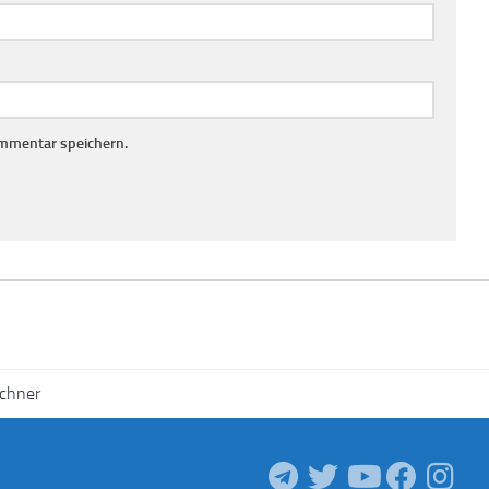
mmentar speichern.
echner