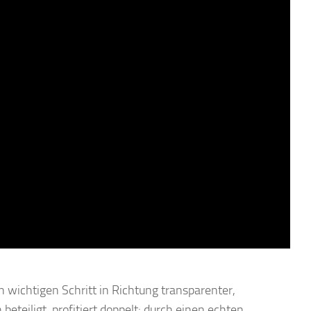
n wichtigen Schritt in Richtung transparenter,
teiligt, profitiert doppelt: durch einen echten