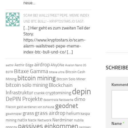
neue...
SCAM BEI WALLSTREET PEPE, MEME INDEX
UND BTC BULL! - KRYPTOSTARS.IO SAGT:
[…] Hier geht es zum zweiten Teil der
Story:
https://www.kryptostars.io/scam-
alarm-wallstreet-pepe-meme-
index-btc-bull-und-co/ […]
airdrop
Aethir Edge
ANyONe
aethir
Avalon Nano 3S
SCHREIB
Bitaxe Gamma
Bitcoin Cash
B3TR
bitaxe ultra
bitcoin mining
Mining
Bitcoin Solo Miner
bitcoin solo mining
Blockchain
Komment
depin
Infrastruktur
cryptomining
crankk
DePIN Projekte
dimo
dezentrale Netzwerke
geodnet
Filecoin
geld verdienen von zuhause
grass airdrop
grass
helium
kaspa
gewinnspiel
natix
Nerdminer
mining
Natix Network
nubila
Name
*
passives einkommen
onocoy
passives