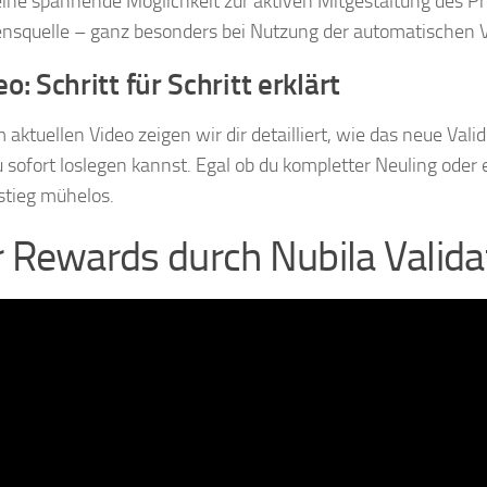
eine spannende Möglichkeit zur aktiven Mitgestaltung des Pr
squelle – ganz besonders bei Nutzung der automatischen V
o: Schritt für Schritt erklärt
 aktuellen Video zeigen wir dir detailliert, wie das neue Va
 sofort loslegen kannst. Egal ob du kompletter Neuling oder 
nstieg mühelos.
 Rewards durch Nubila Validat