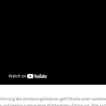
nführung des Validierungsfeatures geht Nubila einen weitere
r und belohnungsbasierter Wetterdaten-Erfassung. Wer sich be