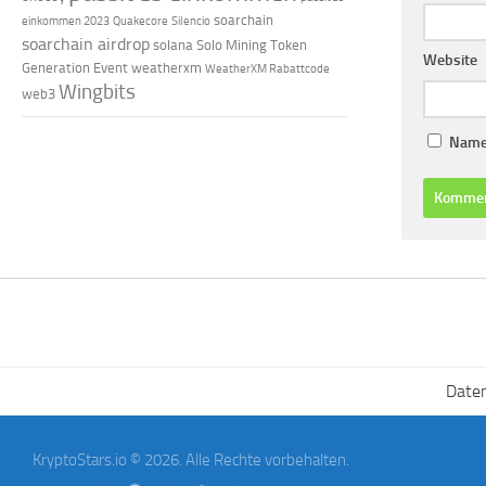
soarchain
einkommen 2023
Quakecore
Silencio
soarchain airdrop
solana
Solo Mining
Token
Website
Generation Event
weatherxm
WeatherXM Rabattcode
Wingbits
web3
Name,
Date
KryptoStars.io © 2026. Alle Rechte vorbehalten.