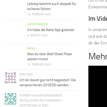
nicht nur 
Letstop belohnt euch doppelt für
Einkommen
sicheres fahren
10. FEBRUAR 2025
Im Vide
DEPIN PROJEKTE
In unserem
Ich habe die Natix App getestet
5. AUGUST 2024
und wie du
dir der Ei
NEWS
Mehr
Was du über Wall Street Pepe
wissen musst
10. FEBRUAR 2025
JÖRG SAGT:
Ich bin davon gar nicht begeistert. Die
versprochenen 20 GEOD werden...
ENTROPY ASHLAR VERSANDINFOS,
INSTALLATION UND TOKENOMICS -
KRYPTOSTARS.IO SAGT: