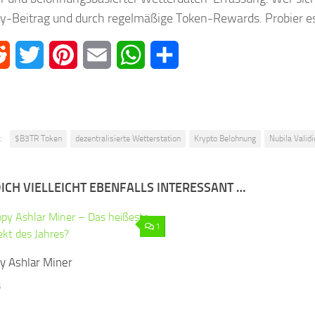
-Beitrag und durch regelmäßige Token-Rewards. Probier es
book
Reddit
Twitter
Pinterest
Email
WhatsApp
Teilen
:
$B3TR Token
dezentralisierte Wetterstation
Krypto Belohnung
Nubila Valid
ICH VIELLEICHT EBENFALLS INTERESSANT …
1
y Ashlar Miner
5