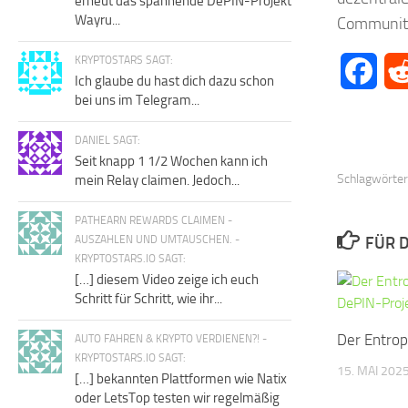
erneut das spannende DePIN-Projekt
Wayru...
Community
KRYPTOSTARS SAGT:
Face
Ich glaube du hast dich dazu schon
bei uns im Telegram...
DANIEL SAGT:
Seit knapp 1 1/2 Wochen kann ich
Schlagwörter
mein Relay claimen. Jedoch...
PATHEARN REWARDS CLAIMEN -
AUSZAHLEN UND UMTAUSCHEN. -
FÜR D
KRYPTOSTARS.IO SAGT:
[…] diesem Video zeige ich euch
Schritt für Schritt, wie ihr...
Der Entrop
AUTO FAHREN & KRYPTO VERDIENEN?! -
KRYPTOSTARS.IO SAGT:
15. MAI 202
[…] bekannten Plattformen wie Natix
oder LetsTop testen wir regelmäßig