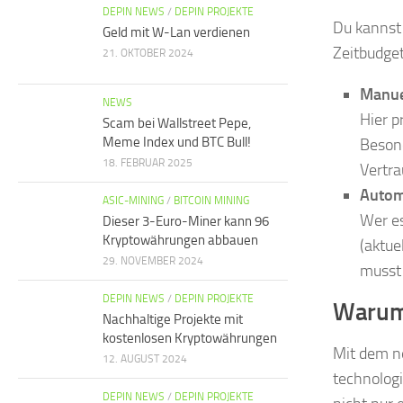
DEPIN NEWS
/
DEPIN PROJEKTE
Du kannst 
Geld mit W-Lan verdienen
Zeitbudget
21. OKTOBER 2024
Manue
NEWS
Hier p
Scam bei Wallstreet Pepe,
Meme Index und BTC Bull!
Besond
18. FEBRUAR 2025
Vertra
Autom
ASIC-MINING
/
BITCOIN MINING
Wer es
Dieser 3-Euro-Miner kann 96
Kryptowährungen abbauen
(aktue
29. NOVEMBER 2024
musst 
DEPIN NEWS
/
DEPIN PROJEKTE
Warum 
Nachhaltige Projekte mit
kostenlosen Kryptowährungen
Mit dem ne
12. AUGUST 2024
technolog
DEPIN NEWS
/
DEPIN PROJEKTE