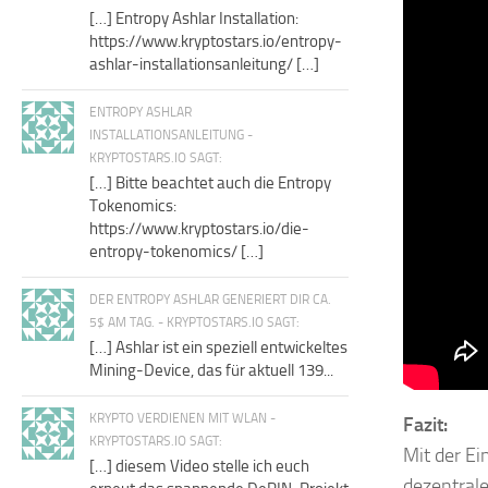
[…] Entropy Ashlar Installation:
https://www.kryptostars.io/entropy-
ashlar-installationsanleitung/ […]
ENTROPY ASHLAR
INSTALLATIONSANLEITUNG -
KRYPTOSTARS.IO SAGT:
[…] Bitte beachtet auch die Entropy
Tokenomics:
https://www.kryptostars.io/die-
entropy-tokenomics/ […]
DER ENTROPY ASHLAR GENERIERT DIR CA.
5$ AM TAG. - KRYPTOSTARS.IO SAGT:
[…] Ashlar ist ein speziell entwickeltes
Mining-Device, das für aktuell 139...
KRYPTO VERDIENEN MIT WLAN -
Fazit:
KRYPTOSTARS.IO SAGT:
Mit der Ei
[…] diesem Video stelle ich euch
dezentrale