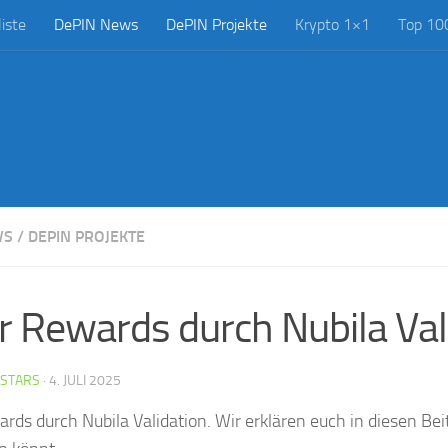
iste
DePIN News
DePIN Projekte
Krypto 1×1
Top 10
WS
/
DEPIN PROJEKTE
 Rewards durch Nubila Val
STARS
·
4. JULI 2025
ds durch Nubila Validation. Wir erklären euch in diesen Bei