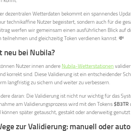
 könnt.
der dezentralen Wetterdaten bekommt ein spannendes Update:
nur technikaffine Nutzer begeistert, sondern auch für die 
trag werfen wir gemeinsam einen ausführlichen Blick auf die
n teilnehmen und gleichzeitig Token verdienen kannst. 💸
t neu bei Nubila?
 können Nutzer:innen andere
Nubila-Wetterstationen
validie
und korrekt sind. Diese Validierung ist ein entscheidender Sc
orm langfristig zu sichern und weiter zu verbessern.
ere daran: Die Validierung ist nicht nur wichtig für das Syst
ilnahme am Validierungsprozess wird mit den Tokens
$B3TR
 können später getauscht, gestakt oder anderweitig genutz
ege zur Validierung: manuell oder aut