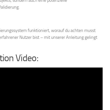
ojekts, sondern auch eine potenzielle
alidierung.
lidierungssystem funktioniert, worauf du achten musst
erfahrener Nutzer bist – mit unserer Anleitung gelingt
ion Video: