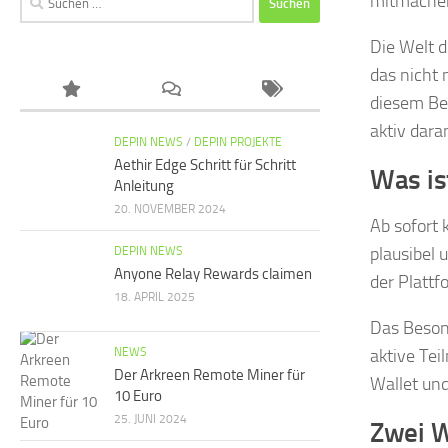
mitmachen
nach:
Die Welt 
das nicht 
diesem Bei
aktiv dara
DEPIN NEWS
/
DEPIN PROJEKTE
Aethir Edge Schritt für Schritt
Was is
Anleitung
20. NOVEMBER 2024
Ab sofort
plausibel 
DEPIN NEWS
Anyone Relay Rewards claimen
der Plattf
18. APRIL 2025
Das Besond
NEWS
aktive Te
Der Arkreen Remote Miner für
Wallet und
10 Euro
25. JUNI 2024
Zwei W