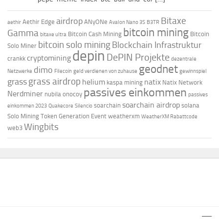
Bitaxe
airdrop
Aethir Edge
ANyONe
aethir
Avalon Nano 3S
B3TR
bitcoin mining
Gamma
Bitcoin Cash Mining
Bitcoin
bitaxe ultra
bitcoin solo mining
Blockchain Infrastruktur
Solo Miner
depin
DePIN Projekte
cryptomining
crankk
dezentrale
geodnet
dimo
Netzwerke
Filecoin
geld verdienen von zuhause
gewinnspiel
grass airdrop
grass
helium
natix
kaspa mining
Natix Network
passives einkommen
Nerdminer
nubila
onocoy
passives
soarchain airdrop
soarchain
solana
einkommen 2023
Quakecore
Silencio
Solo Mining
Token Generation Event
weatherxm
WeatherXM Rabattcode
Wingbits
web3