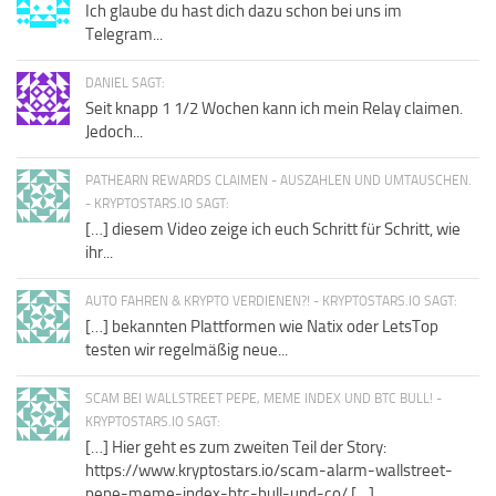
Ich glaube du hast dich dazu schon bei uns im
Telegram...
DANIEL SAGT:
Seit knapp 1 1/2 Wochen kann ich mein Relay claimen.
Jedoch...
PATHEARN REWARDS CLAIMEN - AUSZAHLEN UND UMTAUSCHEN.
- KRYPTOSTARS.IO SAGT:
[…] diesem Video zeige ich euch Schritt für Schritt, wie
ihr...
AUTO FAHREN & KRYPTO VERDIENEN?! - KRYPTOSTARS.IO SAGT:
[…] bekannten Plattformen wie Natix oder LetsTop
testen wir regelmäßig neue...
SCAM BEI WALLSTREET PEPE, MEME INDEX UND BTC BULL! -
KRYPTOSTARS.IO SAGT:
[…] Hier geht es zum zweiten Teil der Story:
https://www.kryptostars.io/scam-alarm-wallstreet-
pepe-meme-index-btc-bull-und-co/ […]