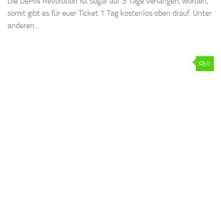
Die DePIN Revolution ist sogar auf 3 Tage verlängert worden,
somit gibt es für euer Ticket 1 Tag kostenlos oben drauf. Unter
anderen...
0