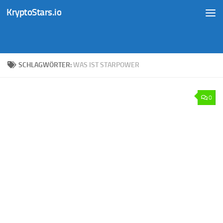
KryptoStars.io
Zum Inhalt springen
SCHLAGWÖRTER:
WAS IST STARPOWER
0