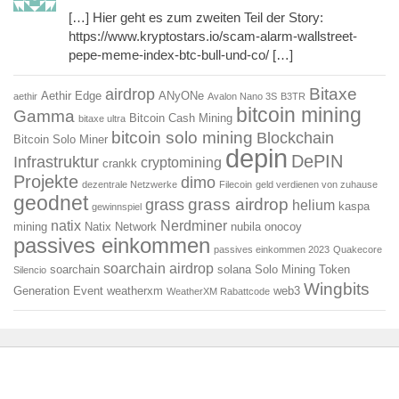
[…] Hier geht es zum zweiten Teil der Story:
https://www.kryptostars.io/scam-alarm-wallstreet-
pepe-meme-index-btc-bull-und-co/ […]
Bitaxe
airdrop
Aethir Edge
ANyONe
aethir
Avalon Nano 3S
B3TR
bitcoin mining
Gamma
Bitcoin Cash Mining
bitaxe ultra
bitcoin solo mining
Blockchain
Bitcoin Solo Miner
depin
DePIN
Infrastruktur
cryptomining
crankk
Projekte
dimo
dezentrale Netzwerke
Filecoin
geld verdienen von zuhause
geodnet
grass airdrop
grass
helium
kaspa
gewinnspiel
natix
Nerdminer
mining
Natix Network
nubila
onocoy
passives einkommen
passives einkommen 2023
Quakecore
soarchain airdrop
soarchain
solana
Solo Mining
Token
Silencio
Wingbits
Generation Event
weatherxm
web3
WeatherXM Rabattcode