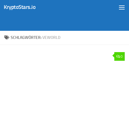
KryptoStars.io
Zum Inhalt springen
SCHLAGWÖRTER:
VEWORLD
0