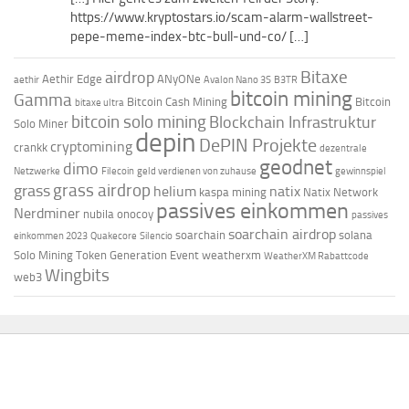
https://www.kryptostars.io/scam-alarm-wallstreet-
pepe-meme-index-btc-bull-und-co/ […]
Bitaxe
airdrop
Aethir Edge
ANyONe
aethir
Avalon Nano 3S
B3TR
bitcoin mining
Gamma
Bitcoin Cash Mining
Bitcoin
bitaxe ultra
bitcoin solo mining
Blockchain Infrastruktur
Solo Miner
depin
DePIN Projekte
cryptomining
crankk
dezentrale
geodnet
dimo
Netzwerke
Filecoin
geld verdienen von zuhause
gewinnspiel
grass airdrop
grass
helium
natix
kaspa mining
Natix Network
passives einkommen
Nerdminer
nubila
onocoy
passives
soarchain airdrop
soarchain
solana
einkommen 2023
Quakecore
Silencio
Solo Mining
Token Generation Event
weatherxm
WeatherXM Rabattcode
Wingbits
web3