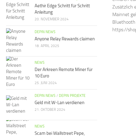
Aethir Edge Schritt für Schritt
Zusätzlich 
Anleitung
Mainnet geh
20. NOVEMBER 2024
Bluethooth 
https://sho
DEPIN NEWS
Anyone Relay Rewards claimen
18. APRIL 2025
NEWS
Der Arkreen Remote Miner für
10 Euro
25. JUNI 2024
DEPIN NEWS
/
DEPIN PROJEKTE
Geld mit W-Lan verdienen
21. OKTOBER 2024
NEWS
Scam bei Wallstreet Pepe,