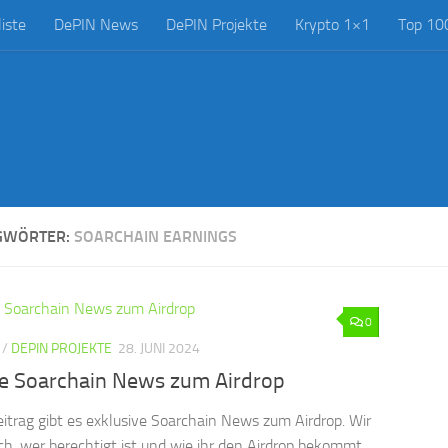
iste
DePIN News
DePIN Projekte
Krypto 1×1
Top 10
GWÖRTER:
SOARCHAIN EARNINGS
0
/
DEPIN PROJEKTE
28. JUNI 2024
ve Soarchain News zum Airdrop
eitrag gibt es exklusive Soarchain News zum Airdrop. Wir
ch, wer berechtigt ist und wie ihr den Airdrop bekommt.