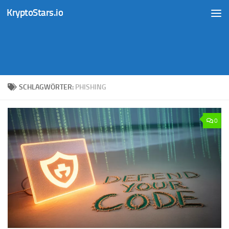
KryptoStars.io
Zum Inhalt springen
SCHLAGWÖRTER:
PHISHING
0