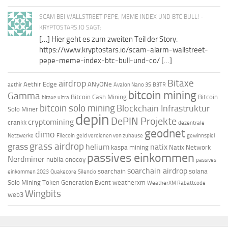
SCAM BEI WALLSTREET PEPE, MEME INDEX UND BTC BULL! -
KRYPTOSTARS.IO SAGT:
[…] Hier geht es zum zweiten Teil der Story:
https://www.kryptostars.io/scam-alarm-wallstreet-
pepe-meme-index-btc-bull-und-co/ […]
Bitaxe
airdrop
Aethir Edge
ANyONe
aethir
Avalon Nano 3S
B3TR
bitcoin mining
Gamma
Bitcoin Cash Mining
Bitcoin
bitaxe ultra
bitcoin solo mining
Blockchain Infrastruktur
Solo Miner
depin
DePIN Projekte
cryptomining
crankk
dezentrale
geodnet
dimo
Netzwerke
Filecoin
geld verdienen von zuhause
gewinnspiel
grass airdrop
grass
helium
natix
kaspa mining
Natix Network
passives einkommen
Nerdminer
nubila
onocoy
passives
soarchain airdrop
soarchain
solana
einkommen 2023
Quakecore
Silencio
Solo Mining
Token Generation Event
weatherxm
WeatherXM Rabattcode
Wingbits
web3