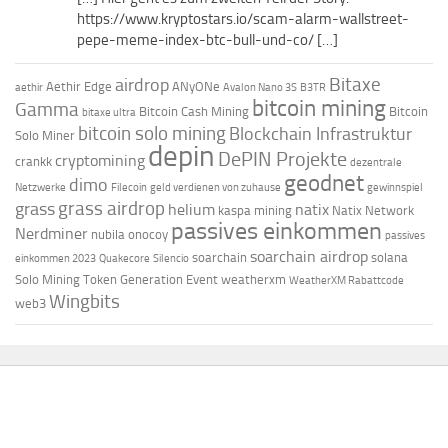
https://www.kryptostars.io/scam-alarm-wallstreet-
pepe-meme-index-btc-bull-und-co/ […]
Bitaxe
airdrop
Aethir Edge
ANyONe
aethir
Avalon Nano 3S
B3TR
bitcoin mining
Gamma
Bitcoin Cash Mining
Bitcoin
bitaxe ultra
bitcoin solo mining
Blockchain Infrastruktur
Solo Miner
depin
DePIN Projekte
cryptomining
crankk
dezentrale
geodnet
dimo
Netzwerke
Filecoin
geld verdienen von zuhause
gewinnspiel
grass airdrop
grass
helium
natix
kaspa mining
Natix Network
passives einkommen
Nerdminer
nubila
onocoy
passives
soarchain airdrop
soarchain
solana
einkommen 2023
Quakecore
Silencio
Solo Mining
Token Generation Event
weatherxm
WeatherXM Rabattcode
Wingbits
web3