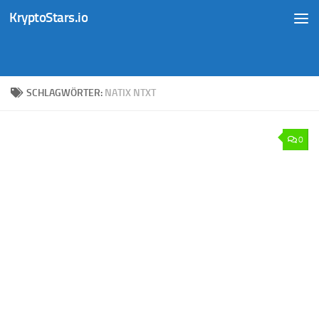
KryptoStars.io
Zum Inhalt springen
SCHLAGWÖRTER:
NATIX NTXT
0