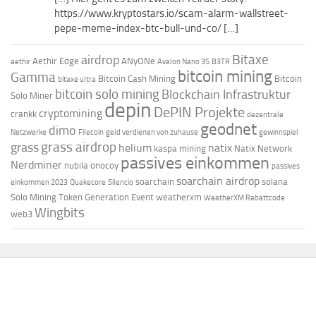
https://www.kryptostars.io/scam-alarm-wallstreet-
pepe-meme-index-btc-bull-und-co/ […]
Bitaxe
airdrop
Aethir Edge
ANyONe
aethir
Avalon Nano 3S
B3TR
bitcoin mining
Gamma
Bitcoin Cash Mining
Bitcoin
bitaxe ultra
bitcoin solo mining
Blockchain Infrastruktur
Solo Miner
depin
DePIN Projekte
cryptomining
crankk
dezentrale
geodnet
dimo
Netzwerke
Filecoin
geld verdienen von zuhause
gewinnspiel
grass airdrop
grass
helium
natix
kaspa mining
Natix Network
passives einkommen
Nerdminer
nubila
onocoy
passives
soarchain airdrop
soarchain
solana
einkommen 2023
Quakecore
Silencio
Solo Mining
Token Generation Event
weatherxm
WeatherXM Rabattcode
Wingbits
web3