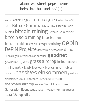
alarm-wallstreet-pepe-meme-
index-btc-bull-und-co/ […]
airdrop
Aethir Edge
ANyONe
aethir
Avalon Nano 3S
Bitaxe Gamma
Bitcoin Cash
B3TR
bitaxe ultra
bitcoin mining
Mining
Bitcoin Solo Miner
bitcoin solo mining
Blockchain
depin
Infrastruktur
cryptomining
crankk
DePIN Projekte
dimo
dezentrale Netzwerke
geodnet
Filecoin
geld verdienen von zuhause
grass airdrop
grass
helium
kaspa
gewinnspiel
natix
Nerdminer
mining
Natix Network
nubila
passives einkommen
onocoy
passives
soarchain
einkommen 2023
Quakecore
Silencio
soarchain airdrop
solana
Solo Mining
Token
Generation Event
weatherxm
WeatherXM Rabattcode
Wingbits
web3