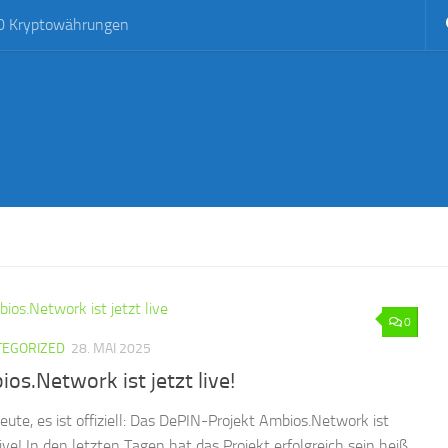
0 Kryptowährungen
0
TEGORIZED
28. MAI 2025
os.Network ist jetzt live!
eute, es ist offiziell: Das DePIN-Projekt Ambios.Network ist
live! In den letzten Tagen hat das Projekt erfolgreich sein heiß