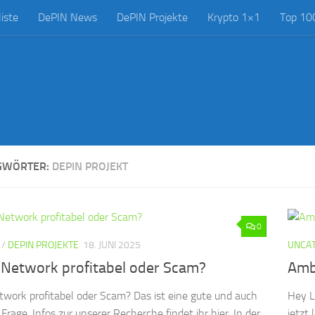
iste
DePIN News
DePIN Projekte
Krypto 1×1
Top 10
GWÖRTER:
DEPIN PROJEKT
0
/
DEPIN PROJEKTE
18. JUNI 2025
UNCA
I.Network profitabel oder Scam?
Ambi
twork profitabel oder Scam? Das ist eine gute und auch
Hey L
Frage. Infos zur unserer Recherche findet ihr hier. In der
jetzt 