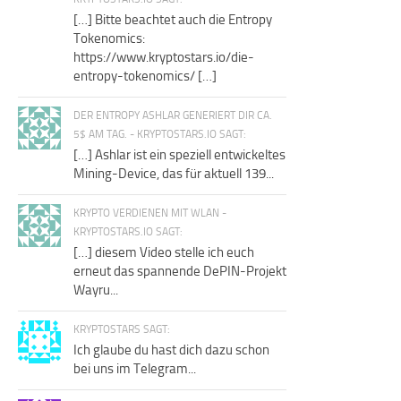
[…] Bitte beachtet auch die Entropy
Tokenomics:
https://www.kryptostars.io/die-
entropy-tokenomics/ […]
DER ENTROPY ASHLAR GENERIERT DIR CA.
5$ AM TAG. - KRYPTOSTARS.IO SAGT:
[…] Ashlar ist ein speziell entwickeltes
Mining-Device, das für aktuell 139...
KRYPTO VERDIENEN MIT WLAN -
KRYPTOSTARS.IO SAGT:
[…] diesem Video stelle ich euch
erneut das spannende DePIN-Projekt
Wayru...
KRYPTOSTARS SAGT:
Ich glaube du hast dich dazu schon
bei uns im Telegram...