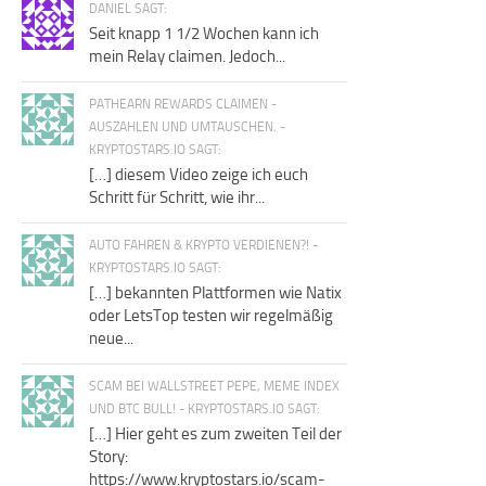
DANIEL SAGT:
Seit knapp 1 1/2 Wochen kann ich
mein Relay claimen. Jedoch...
PATHEARN REWARDS CLAIMEN -
AUSZAHLEN UND UMTAUSCHEN. -
KRYPTOSTARS.IO SAGT:
[…] diesem Video zeige ich euch
Schritt für Schritt, wie ihr...
AUTO FAHREN & KRYPTO VERDIENEN?! -
KRYPTOSTARS.IO SAGT:
[…] bekannten Plattformen wie Natix
oder LetsTop testen wir regelmäßig
neue...
SCAM BEI WALLSTREET PEPE, MEME INDEX
UND BTC BULL! - KRYPTOSTARS.IO SAGT:
[…] Hier geht es zum zweiten Teil der
Story:
https://www.kryptostars.io/scam-