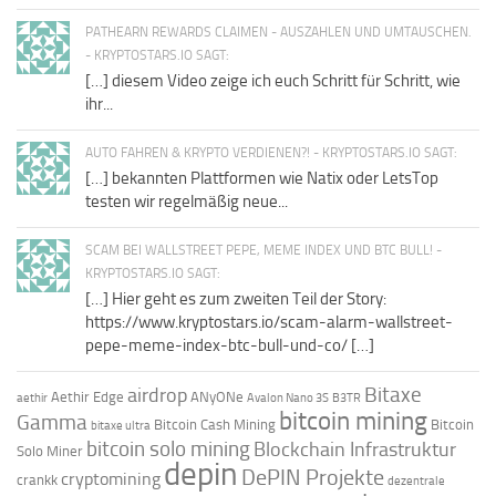
PATHEARN REWARDS CLAIMEN - AUSZAHLEN UND UMTAUSCHEN.
- KRYPTOSTARS.IO SAGT:
[…] diesem Video zeige ich euch Schritt für Schritt, wie
ihr...
AUTO FAHREN & KRYPTO VERDIENEN?! - KRYPTOSTARS.IO SAGT:
[…] bekannten Plattformen wie Natix oder LetsTop
testen wir regelmäßig neue...
SCAM BEI WALLSTREET PEPE, MEME INDEX UND BTC BULL! -
KRYPTOSTARS.IO SAGT:
[…] Hier geht es zum zweiten Teil der Story:
https://www.kryptostars.io/scam-alarm-wallstreet-
pepe-meme-index-btc-bull-und-co/ […]
Bitaxe
airdrop
Aethir Edge
ANyONe
aethir
Avalon Nano 3S
B3TR
bitcoin mining
Gamma
Bitcoin Cash Mining
Bitcoin
bitaxe ultra
bitcoin solo mining
Blockchain Infrastruktur
Solo Miner
depin
DePIN Projekte
cryptomining
crankk
dezentrale