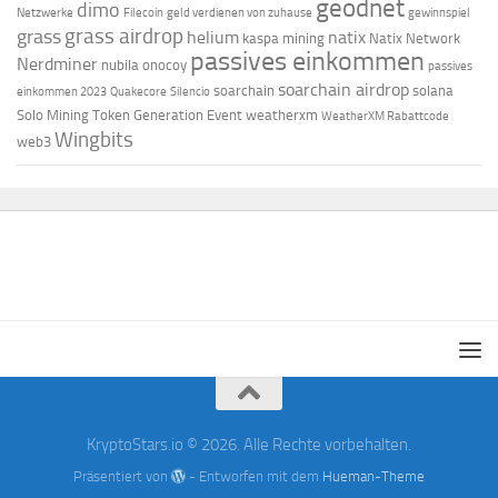
geodnet
dimo
Netzwerke
Filecoin
geld verdienen von zuhause
gewinnspiel
grass airdrop
grass
helium
natix
kaspa mining
Natix Network
passives einkommen
Nerdminer
nubila
onocoy
passives
soarchain airdrop
soarchain
solana
einkommen 2023
Quakecore
Silencio
Solo Mining
Token Generation Event
weatherxm
WeatherXM Rabattcode
Wingbits
web3
KryptoStars.io © 2026. Alle Rechte vorbehalten.
Präsentiert von
- Entworfen mit dem
Hueman-Theme