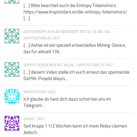
[…] Bitte beachtet auch die Entropy Tokenomics:
https://www.kryptostars.io/die-entropy-tokenomics/
[…]
DER ENTROPY ASHLAR GENERIERT DIR CA. 5$ AM TAG. -
KRYPTOSTARS.IO SAGT:
[…] Ashlar ist ein speziell entwickeltes Mining-Device,
das für aktuell 139...
KRYPTO VERDIENEN MIT WLAN - KRYPTOSTARS.IO SAGT:
[…] diesem Video stelle ich euch erneut das spannende
DePIN-Projekt Wayru...
KRYPTOSTARS SAGT:
Ich glaube du hast dich dazu schon bei uns im
Telegram...
DANIEL SAGT:
Seit knapp 1 1/2 Wochen kann ich mein Relay claimen.
Jedoch...