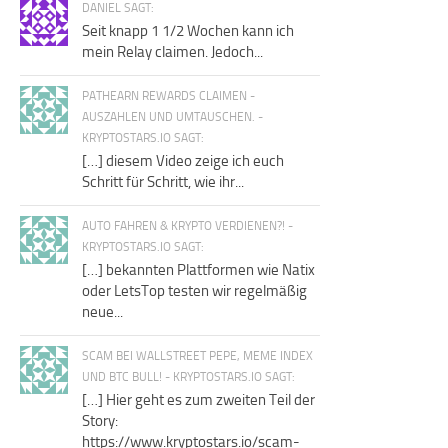
DANIEL SAGT:
Seit knapp 1 1/2 Wochen kann ich
mein Relay claimen. Jedoch...
PATHEARN REWARDS CLAIMEN -
AUSZAHLEN UND UMTAUSCHEN. -
KRYPTOSTARS.IO SAGT:
[…] diesem Video zeige ich euch
Schritt für Schritt, wie ihr...
AUTO FAHREN & KRYPTO VERDIENEN?! -
KRYPTOSTARS.IO SAGT:
[…] bekannten Plattformen wie Natix
oder LetsTop testen wir regelmäßig
neue...
SCAM BEI WALLSTREET PEPE, MEME INDEX
UND BTC BULL! - KRYPTOSTARS.IO SAGT:
[…] Hier geht es zum zweiten Teil der
Story:
https://www.kryptostars.io/scam-