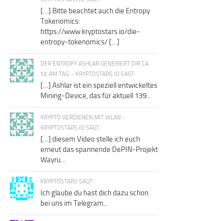
[…] Bitte beachtet auch die Entropy
Tokenomics:
https://www.kryptostars.io/die-
entropy-tokenomics/ […]
DER ENTROPY ASHLAR GENERIERT DIR CA.
5$ AM TAG. - KRYPTOSTARS.IO SAGT:
[…] Ashlar ist ein speziell entwickeltes
Mining-Device, das für aktuell 139...
KRYPTO VERDIENEN MIT WLAN -
KRYPTOSTARS.IO SAGT:
[…] diesem Video stelle ich euch
erneut das spannende DePIN-Projekt
Wayru...
KRYPTOSTARS SAGT:
Ich glaube du hast dich dazu schon
bei uns im Telegram...