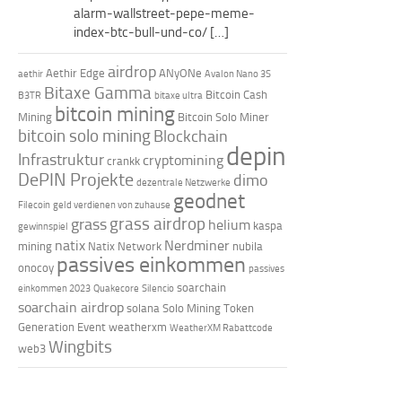
alarm-wallstreet-pepe-meme-
index-btc-bull-und-co/ […]
airdrop
Aethir Edge
ANyONe
aethir
Avalon Nano 3S
Bitaxe Gamma
Bitcoin Cash
B3TR
bitaxe ultra
bitcoin mining
Mining
Bitcoin Solo Miner
bitcoin solo mining
Blockchain
depin
Infrastruktur
cryptomining
crankk
DePIN Projekte
dimo
dezentrale Netzwerke
geodnet
Filecoin
geld verdienen von zuhause
grass airdrop
grass
helium
kaspa
gewinnspiel
natix
Nerdminer
mining
Natix Network
nubila
passives einkommen
onocoy
passives
soarchain
einkommen 2023
Quakecore
Silencio
soarchain airdrop
solana
Solo Mining
Token
Generation Event
weatherxm
WeatherXM Rabattcode
Wingbits
web3