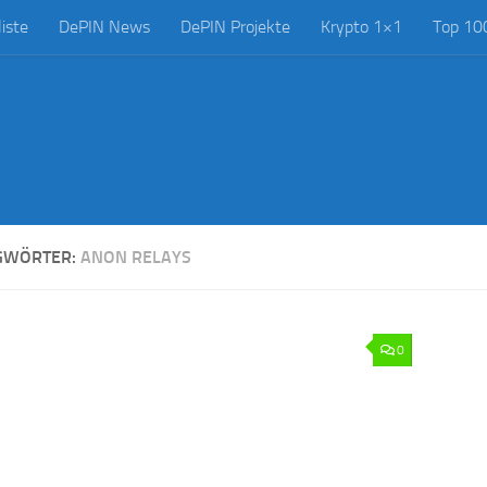
iste
DePIN News
DePIN Projekte
Krypto 1×1
Top 10
GWÖRTER:
ANON RELAYS
0